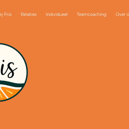
j Fris
Relaties
Individueel
Teamcoaching
Over 