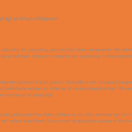
ndregt en Ursula Witteveen
oor coaching en counseling, gerund door twee therapeuten. We bie
ijke problemen, stress en preventie van verslaving. In onze begelei
leg een passend traject gestart. De intake is een losstaand gespr
uit individuele sessies en reflectie- of observatieopdrachten. We we
n voortgezet of beëindigd.
praak gefactureerd en dient voldaan te zijn vóór aanvang van het tr
 van iedere maand een factuur voor de geplande sessies in die m