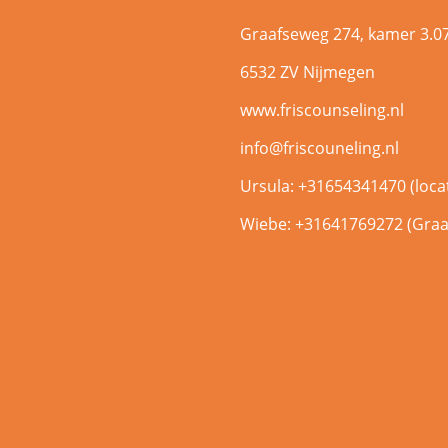
Graafseweg 274, kamer 3.0
6532 ZV Nijmegen
www.friscounseling.nl
info@friscouneling.nl
Ursula: +31654341470 (locat
Wiebe: +31641769272 (Graa